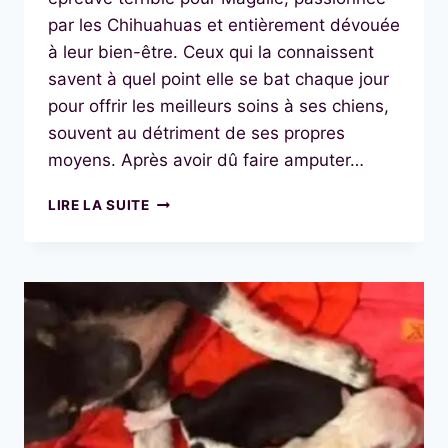
par les Chihuahuas et entièrement dévouée
à leur bien-être. Ceux qui la connaissent
savent à quel point elle se bat chaque jour
pour offrir les meilleurs soins à ses chiens,
souvent au détriment de ses propres
moyens. Après avoir dû faire amputer…
💛
LIRE LA SUITE
SAUVONS
PINCEAU,
UN
BÉBÉ
CHIHUAHUA
NÉ
AVEC
UNE
FENTE
PALATINE
: