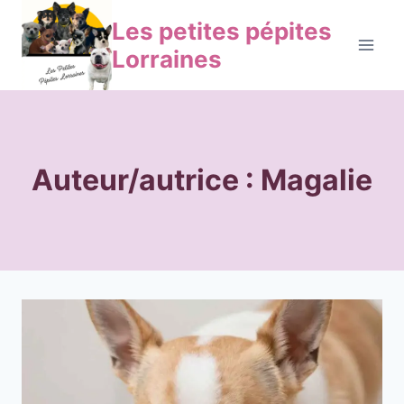
Aller
Les petites pépites
au
Lorraines
contenu
Auteur/autrice : Magalie