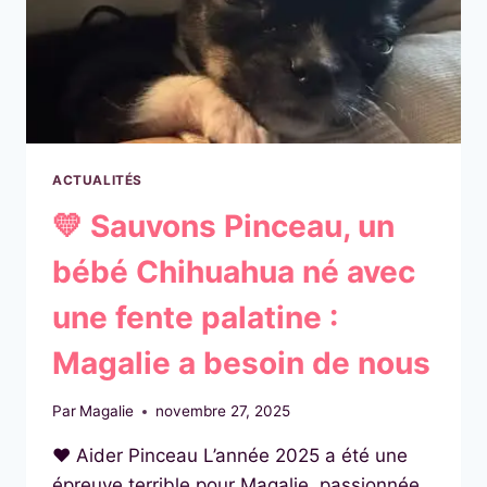
ACTUALITÉS
💛 Sauvons Pinceau, un
bébé Chihuahua né avec
une fente palatine :
Magalie a besoin de nous
Par
Magalie
novembre 27, 2025
❤️ Aider Pinceau L’année 2025 a été une
épreuve terrible pour Magalie, passionnée