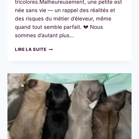
tricolores.Malheureusement, une petite est
née sans vie — un rappel des réalités et
des risques du métier d’éleveur, même
quand tout semble parfait. 💔 Nous
sommes d’autant plus…
🌸
LIRE LA SUITE
NAISSANCE
CHEZ
NOS
CHIHUAHUAS
:
BIENVENUE
AUX
BÉBÉS
DE
JUNE
!